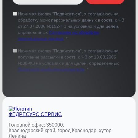
Нажимая кнопку "Подписаться", я соглашаюсь на
обработку моих персональных данных в соотв. с ФЗ
от 27.07.2006 №152-ФЗ на условиях и для целей,
определенных
Согласием на обработку
персональных данных
. *
Нажимая кнопку "Подписаться", я соглашаюсь на
получение рассылки в соотв. с ФЗ от 13.03.2006
№38-ФЗ на условиях и для целей, определенных
Политикой конфиденциальности
. *
ФЕДРЕСУРС
СЕРВИС
Головной офис: 350000,
Краснодарский край, город Краснодар, хутор
Ленина