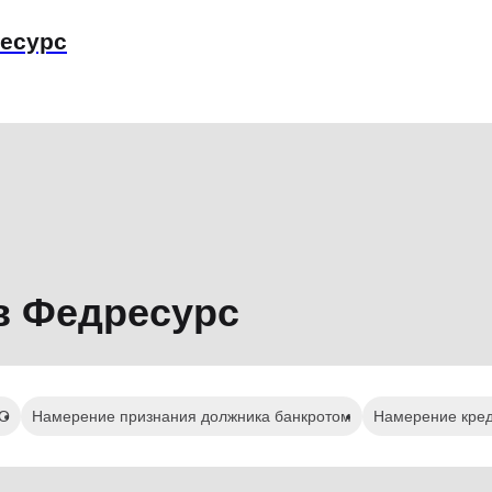
ресурс
в Федресурс
КО
Намерение признания должника банкротом
Намерение кред