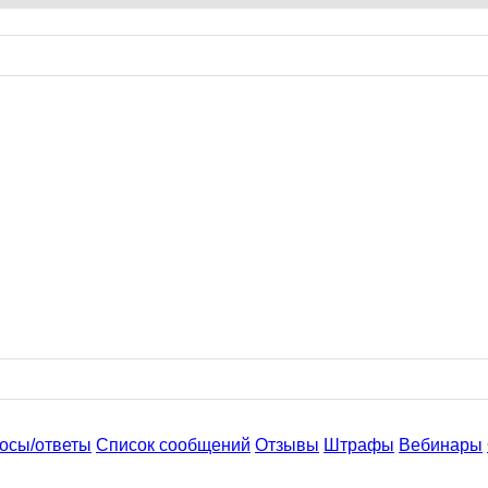
осы/ответы
Список сообщений
Отзывы
Штрафы
Вебинары