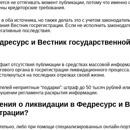
тся не оттягивать момент публикации, потому что именно с 
ены кредиторские требования.
в оба источника, но также делать это с учетом законодател
ания Вестник госрегистрации. Если не исполнить законода
егативные последствия.
дресурс и Вестник государственной
 факт отсутствия публикации в средствах массовой информ
гового органа в госрегистрации ликвидационного процесса
столкнуться на последних отрезках своей жизни.
ителей неприятные “подарки”: штраф до 50 тысяч рублей ил
арушении регламента раскрытия информации.
ения о ликвидации в Федресурс и 
страции?
ятельно, либо при помощи специализированных онлайн-пор