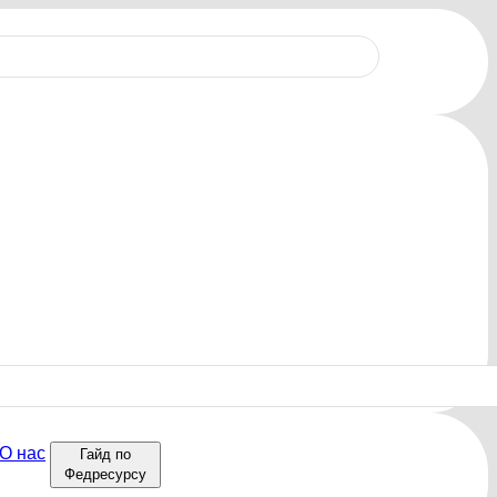
О нас
Гайд по
Федресурсу