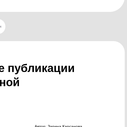
и
е публикации
нной
Автор: Зарина Карсанова