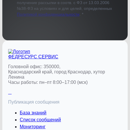
получение рассылки в соотв. с ФЗ от 13.03.2006
№38-ФЗ на условиях и для целей, определенных
Политикой конфиденциальности
. *
ФЕДРЕСУРС
СЕРВИС
Головной офис: 350000,
Краснодарский край, город Краснодар, хутор
Ленина
Часы работы: пн–пт 8:00–17:00 (мск)
Публикация сообщения
База знаний
Список сообщений
Мониторинг